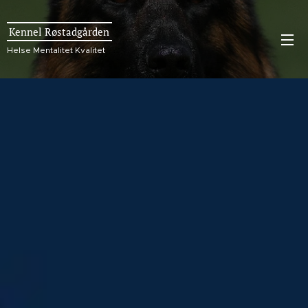
Kennel Røstadgården
Helse Mentalitet Kvalitet